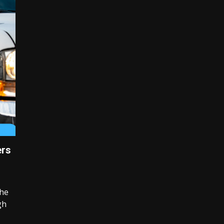
ers
the
gh