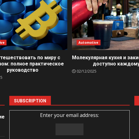
ive
Automotive
утешествовать по миру с
Молекулярная кухня и заки
ном: полное практическое
доступно каждом
руководство
02/12/2025
25
SUBSCRIPTION
Enter your email address:
ие